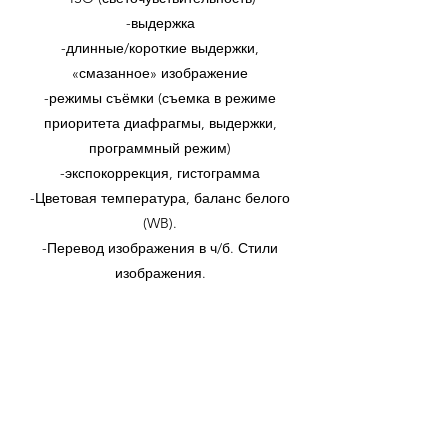
-выдержка
-длинные/короткие выдержки,
«смазанное» изображение
-режимы съёмки (съемка в режиме
приоритета диафрагмы, выдержки,
программный режим)
-экспокоррекция, гистограмма
-Цветовая температура, баланс белого
(WB).
-Перевод изображения в ч/б. Стили
изображения.
______________________________
Занятие 2. Основы композиции
Пропорции кадра (2х3, 3х4, 1х1).
Размер объекта в кадре, свободное
пространство («воздух»).